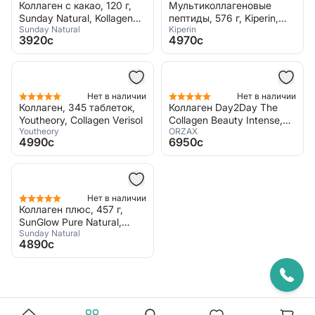
Коллаген с какао, 120 г,
Мультиколлагеновые
Sunday Natural, Kollagen
пептиды, 576 г, Kiperin,
Sunday Natural
Kiperin
Cacao SunGlow Luxe
Collagen Purple
3920c
4970c
Нет в наличии
Нет в наличии
Коллаген, 345 таблеток,
Коллаген Day2Day The
Youtheory, Collagen Verisol
Collagen Beauty Intense,
Youtheory
ORZAX
10000 мг, 90 пакетиков,
4990c
6950c
ORZAX
Нет в наличии
Коллаген плюс, 457 г,
SunGlow Pure Natural,
Sunday Natural
Sunday Natural
4890c