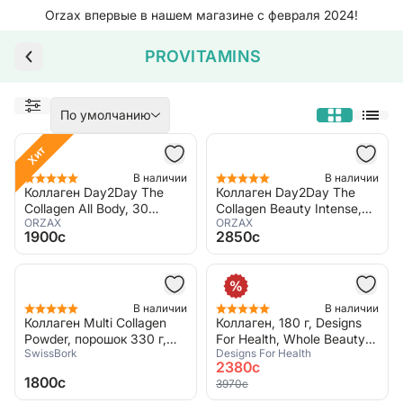
Orzax впервые в нашем магазине с февраля 2024!
PROVITAMINS
По умолчанию
Хит
В наличии
В наличии
Коллаген Day2Day The
Коллаген Day2Day The
Collagen All Body, 30
Collagen Beauty Intense,
ORZAX
ORZAX
порций, 300 г
10000 мг, 30 пакетиков
1900c
2850c
В наличии
В наличии
Коллаген Multi Collagen
Коллаген, 180 г, Designs
Powder, порошок 330 г,
For Health, Whole Beauty
SwissBork
Designs For Health
SwissBork
Collagen
2380c
1800c
3970c