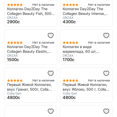
Нет в наличии
Нет в наличии
Коллаген Day2Day The
Коллаген Day2Day The
Collagen Beauty Fish, 5000
Collagen Beauty Intense,
ORZAX
ORZAX
мг, 30 пакетиков
10000 мг, 60 пакетиков
2900c
4300c
Нет в наличии
Нет в наличии
Коллаген Day2Day The
Коллаген в виде
Collagen Beauty Elastin,
мармелада, 60 шт,
ORZAX
ORZAX
1000 мг, 30 таблеток
Сollagen Beauty Gummies,
1500c
1700c
Orzax
Нет в наличии
Нет в наличии
Первый Живой Коллаген,
Первый Живой Коллаген,
вкус Гранат, 500г, Colla
вкус Яблоко, 500 г, Colla
Colla Gen
Colla Gen
Gen
Gen
4800c
4800c