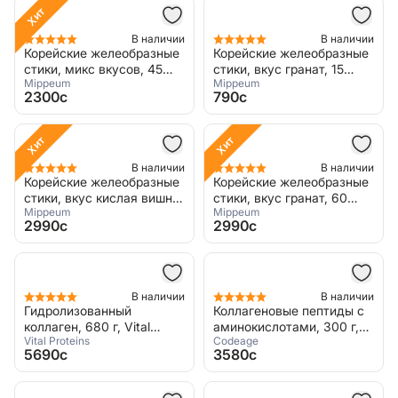
Хит
В наличии
В наличии
Корейские желеобразные
Корейские желеобразные
стики, микс вкусов, 45
стики, вкус гранат, 15
Mippeum
Mippeum
стиков
стиков
2300c
790c
Хит
Хит
В наличии
В наличии
Корейские желеобразные
Корейские желеобразные
стики, вкус кислая вишня,
стики, вкус гранат, 60
Mippeum
Mippeum
60 стиков
стиков
2990c
2990c
В наличии
В наличии
Гидролизованный
Коллагеновые пептиды с
коллаген, 680 г, Vital
аминокислотами, 300 г,
Vital Proteins
Codeage
Proteins, Collagen Peptides
Codeage, Multi Collagen
5690c
3580c
Pepdites Black Edition