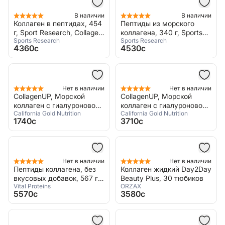
В наличии
В наличии
Коллаген в пептидах, 454
Пептиды из морского
г, Sport Research, Collagen
коллагена, 340 г, Sports
Sports Research
Sports Research
peptides unflavored
Research, Marine Collagen
4360c
4530c
Нет в наличии
Нет в наличии
CollagenUP, Морской
CollagenUP, Морской
коллаген с гиалуроновой
коллаген с гиалуроновой
California Gold Nutrition
California Gold Nutrition
кислотой и витамином C,
кислотой и витамином C,
1740c
3710c
206 г
464 г
Нет в наличии
Нет в наличии
Пептиды коллагена, без
Коллаген жидкий Day2Day
вкусовых добавок, 567 г,
Beauty Plus, 30 тюбиков
Vital Proteins
ORZAX
Collagen Peptides
5570c
3580c