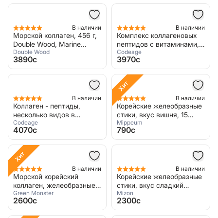
В наличии
В наличии
Морской коллаген, 456 г,
Комплекс коллагеновых
Double Wood, Marine
пептидов с витаминами,
Double Wood
Codeage
Collagen
326 г, Codeage, Multi
3890c
3970c
Collagen Peptides Platinum
Хит
В наличии
В наличии
Коллаген - пептиды,
Корейские желеобразные
несколько видов в
стики, вкус вишня, 15
Codeage
Mippeum
порошке, 567 г, Codeage,
стиков
4070c
790c
Multi Collagen Peptides 5
types
Хит
В наличии
В наличии
Морской корейский
Корейские желеобразные
коллаген, желеобразные
стики, вкус сладкий
Green Monster
Mizon
стики, вкус гранат, 15
виноград, 14 стиков
2600c
2300c
стиков