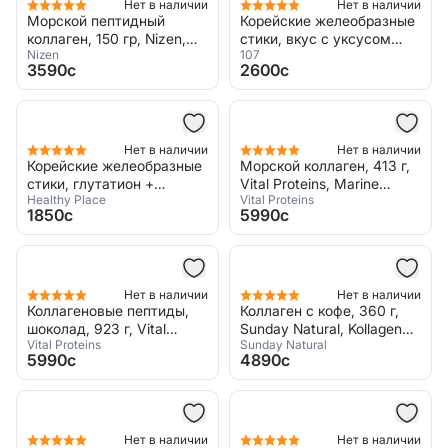
Нет в наличии
Нет в наличии
Морской пептидный
Корейские желеобразные
коллаген, 150 гр, Nizen,
стики, вкус с уксусом
Nizen
107
Marine Collagen
аронии, 14 стиков
3590c
2600c
Нет в наличии
Нет в наличии
Корейские желеобразные
Морской коллаген, 413 г,
стики, глутатион +
Vital Proteins, Marine
Healthy Place
Vital Proteins
коллаген, вкус зелёного
Collagen
1850c
5990c
яблока, 14 стиков
Нет в наличии
Нет в наличии
Коллагеновые пептиды,
Коллаген с кофе, 360 г,
шоколад, 923 г, Vital
Sunday Natural, Kollagen
Vital Proteins
Sunday Natural
Proteins, Collagen Peptides
Coffee SunGlow Pure
5990c
4890c
Нет в наличии
Нет в наличии