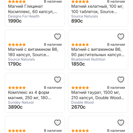
В наличии
В наличии
Магний Глицинат
Магний хелатный, 100 мг,
Космплекс, 60 капсул,
100 таблеток, Source
Designs For Health
Source Naturals
Designs For Health,
Naturals, Magnesium
1990c
890c
Magnesium Glycinate
Chelate Complex
Complex
В наличии
В наличии
Магний с витамином В6,
Магний с витамином В6,
180 капсул, Source
90 растительных капсул,
Source Naturals
Bluebonnet Nutrition
Naturals, Ultra-Mag
Bluebonnet Nutrition,
1790c
1850c
Magnesium Vitamin B6
В наличии
В наличии
Комплекс из 4 форм
Магний таурат, 1500 мг,
магния, 250 мг, 180
210 капсул, Double Wood,
Sunday Natural
Double Wood
капсул, Sunday Natural,
Magnesium Taurate
3890c
2670c
Magnesium Komplex 4
В наличии
В наличии