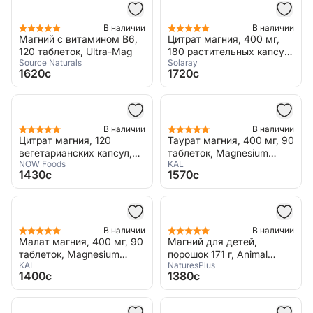
В наличии
В наличии
Магний с витамином B6,
Цитрат магния, 400 мг,
120 таблеток, Ultra-Mag
180 растительных капсул,
Source Naturals
Solaray
Magnesium Citrate
1620c
1720c
В наличии
В наличии
Цитрат магния, 120
Таурат магния, 400 мг, 90
вегетарианских капсул,
таблеток, Magnesium
NOW Foods
KAL
Magnesium Citrate
Taurate
1430c
1570c
В наличии
В наличии
Малат магния, 400 мг, 90
Магний для детей,
таблеток, Magnesium
порошок 171 г, Animal
KAL
NaturesPlus
Malate 400
Parade, Mag Kidz
1400c
1380c