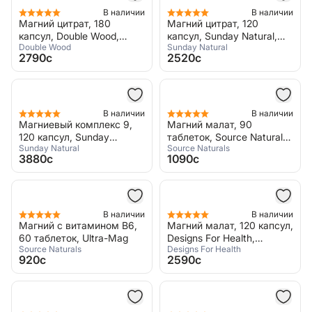
В наличии
В наличии
Магний цитрат, 180
Магний цитрат, 120
капсул, Double Wood,
капсул, Sunday Natural,
Double Wood
Sunday Natural
Magnesium Citrate 800 mg
Magnesiumcitrat
2790c
2520c
В наличии
В наличии
Магниевый комплекс 9,
Магний малат, 90
120 капсул, Sunday
таблеток, Source Naturals,
Sunday Natural
Source Naturals
Natural, Magnesium
Magnesium Malate
3880c
1090c
Komplex 9 Ultra
В наличии
В наличии
Магний с витамином B6,
Магний малат, 120 капсул,
60 таблеток, Ultra-Mag
Designs For Health,
Source Naturals
Designs For Health
Magnesium Malate
920c
2590c