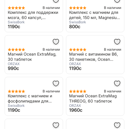
В наличии
В наличии
Комплекс для поддержки
Комплекс с магнием для
мозга, 60 капсул,
детей, 150 мл, Magnesium
SwissBork
SwissBork
Mig+Guard
Complex
1190c
800c
В наличии
В наличии
Магний Ocean ExtraMag,
Магний с витамином В6,
30 таблеток
30 пакетиков, Ocean
ORZAX
ORZAX
ExtraMag
990c
1190c
В наличии
В наличии
Комплекс с магнием и
Магний Ocean ExtraMag
фосфолипидами для
THREOG, 60 таблеток
SwissBork
ORZAX
детей, 150 мл, Mag Focus
1190c
1960c