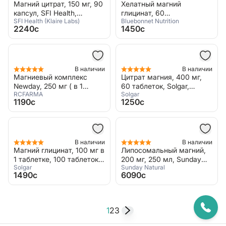
Магний цитрат, 150 мг, 90
Хелатный магний
капсул, SFI Health,
глицинат, 60
SFI Health (Klaire Labs)
Bluebonnet Nutrition
Magnesium Citrate
растительных капсул,
2240c
1450c
Bluebonnet Nutrition,
Chelated Magnesium
В наличии
В наличии
Магниевый комплекс
Цитрат магния, 400 мг,
Newday, 250 мг ( в 1
60 таблеток, Solgar,
RCFARMA
Solgar
капсуле), 60 капсул,
Magnesium Citrate
1190c
1250c
RCFarma, Magnesium
Complex
В наличии
В наличии
Магний глицинат, 100 мг в
Липосомальный магний,
1 таблетке, 100 таблеток,
200 мг, 250 мл, Sunday
Solgar
Sunday Natural
Solgar, Chelated
Natural, Magnesium
1490c
6090c
Magnesium
Liposomal
1
2
3