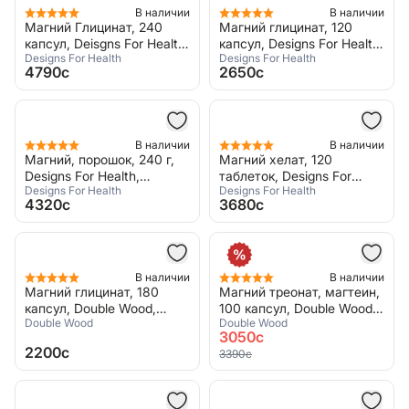
В наличии
В наличии
Магний Глицинат, 240
Магний глицинат, 120
капсул, Deisgns For Health,
капсул, Designs For Health,
Designs For Health
Designs For Health
Magnesium Glycinate
Magnesium Glycinate
4790c
2650c
Complex
Complex
В наличии
В наличии
Магний, порошок, 240 г,
Магний хелат, 120
Designs For Health,
таблеток, Designs For
Designs For Health
Designs For Health
MagCitrate Powder
Health, Magnesium Chelate
4320c
3680c
В наличии
В наличии
Магний глицинат, 180
Магний треонат, магтеин,
капсул, Double Wood,
100 капсул, Double Wood,
Double Wood
Double Wood
Magnesium Glycinate 400
Magnesium L-Threonate
3050c
mg
2200c
3390c