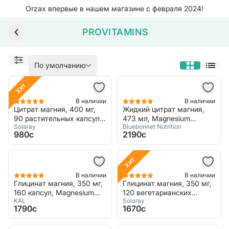
Orzax впервые в нашем магазине с февраля 2024!
PROVITAMINS
По умолчанию
Хит
В наличии
В наличии
Цитрат магния, 400 мг,
Жидкий цитрат магния,
90 растительных капсул,
473 мл, Magnesium
Solaray
Bluebonnet Nutrition
Magnesium Citrate
Citrate, Bluebonnet
980c
2190c
Nutrition
Хит
В наличии
В наличии
Глицинат магния, 350 мг,
Глицинат магния, 350 мг,
160 капсул, Magnesium
120 вегетарианских
KAL
Solaray
Glycinate 350
капсул, Magnesium
1790c
1670c
Glycinate