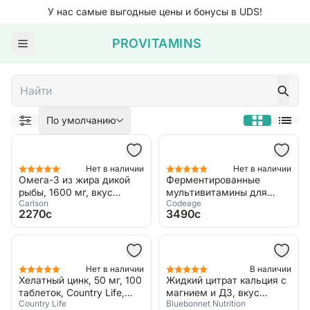
У нас самые выгодные цены и бонусы в UDS!
PROVITAMINS
По умолчанию
Нет в наличии
Нет в наличии
Омега-3 из жира дикой
Ферментированные
рыбы, 1600 мг, вкус
мультивитамины для
Carlson
Codeage
лимон, 200 мл, Carlson,
мужчин, 120 капсул,
2270c
3490c
Omega The Very Finest
Codeage, Men's Fermented
Fish Oil
Multivitamin
Нет в наличии
В наличии
Хелатный цинк, 50 мг, 100
Жидкий цитрат кальция с
таблеток, Country Life,
магнием и Д3, вкус
Country Life
Bluebonnet Nutrition
Zinc
ягодный микс, 472 мл,