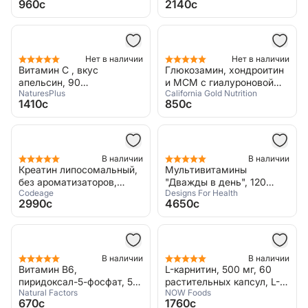
960c
2140c
Bluebonnet Nutrition,
Calcium Magnesium Citrate
& Vitamin D3
Нет в наличии
Нет в наличии
Витамин С , вкус
Глюкозамин, хондроитин
апельсин, 90
и МСМ с гиалуроновой
NaturesPlus
California Gold Nutrition
жевательных таблеток,
кислотой, 60
1410c
850c
Natures Plus, Animal
растительных капсул,
Parade Vitamin C
California Gold Nutrition,
Glocosamine Chondroitin
MSM plus Hylaurinic Acid
В наличии
В наличии
Креатин липосомальный,
Мультивитамины
без ароматизаторов,
"Дважды в день", 120
Codeage
Designs For Health
5000 мг, 150 г, Codeage,
капсул, Designs For Health,
2990c
4650c
Liposomal Creatine Sport
Twice Daily Multi
unflavored
В наличии
В наличии
Витамин B6,
L-карнитин, 500 мг, 60
пиридоксал-5-фосфат, 50
растительных капсул, L-
Natural Factors
NOW Foods
мг, 30 капсул, B6,
Carnitine
670c
1760c
Pyridoxal 5'-Phosphate