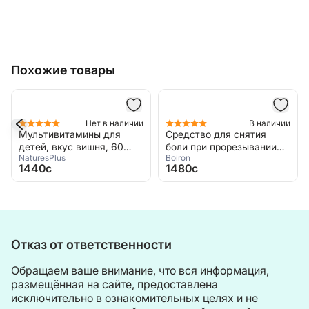
Похожие товары
Нет в наличии
В наличии
Мультивитамины для
Средство для снятия
детей, вкус вишня, 60
боли при прорезывании
NaturesPlus
Boiron
жевательных таблеток,
зубов, от 1 месяца, 30 шт
1440c
1480c
NaturesPlus, Multivitamin
по 1 мл, Boiron, Camilia
kids Gold Animal Parade
Отказ от ответственности
Обращаем ваше внимание, что вся информация,
размещённая на сайте, предоставлена
исключительно в ознакомительных целях и не