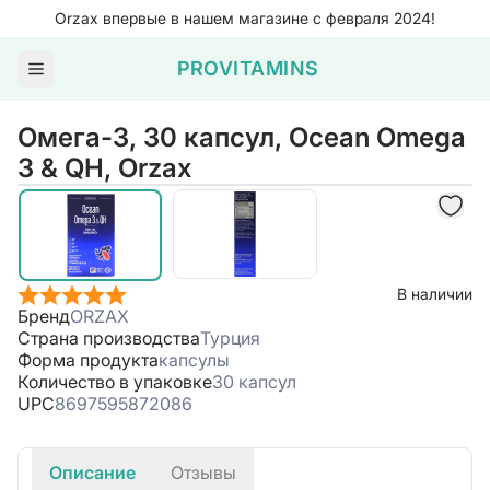
Orzax впервые в нашем магазине с февраля 2024!
PROVITAMINS
Омега-3, 30 капсул, Ocean Omega
3 & QH, Orzax
В наличии
Бренд
ORZAX
Страна производства
Турция
Форма продукта
капсулы
Количество в упаковке
30 капсул
UPC
8697595872086
Описание
Отзывы