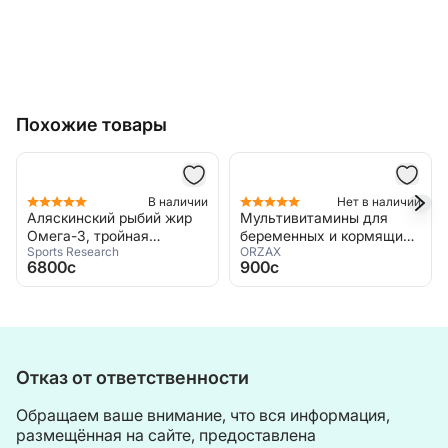
Похожие товары
В наличии
Нет в наличии
Нет
рыбий жир
Мультивитамины для
Омега-3 с ЭПК и
йная
беременных и кормящих
капсул, Jarrow Fo
ORZAX
Jarrow Formulas
 капсул,
с Омега-3, 30 капсул,
Fish Oil EPA-DHA
900c
5840c
ch, Alaskan
Ocean Mummy
Отказ от ответственности
Обращаем ваше внимание, что вся информация,
размещённая на сайте, предоставлена