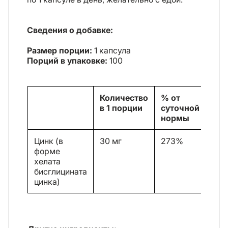
Сведения о добавке:
Размер порции:
1 капсула
Порций в упаковке:
100
Количество
% от
в 1 порции
суточной
нормы
Цинк (в
30 мг
273%
форме
хелата
бисглицината
цинка)