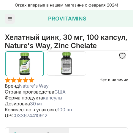
Orzax впервые в нашем магазине с февраля 2024!
PROVITAMINS
Хелатный цинк, 30 мг, 100 капсул,
Nature's Way, Zinc Chelate
Нет в наличии
Бренд
Nature's Way
Страна производства
США
Форма продукта
капсулы
Дозировка
30 мг
Количество в упаковке
100 шт
UPC
033674410912