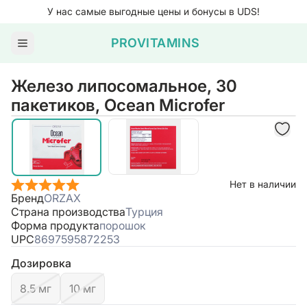
UDS!
Orzax впервые в нашем магазине с февраля 202
PROVITAMINS
Железо липосомальное, 30
пакетиков, Ocean Microfer
Нет в наличии
Бренд
ORZAX
Страна производства
Турция
Форма продукта
порошок
UPC
8697595872253
Дозировка
8.5 мг
10 мг