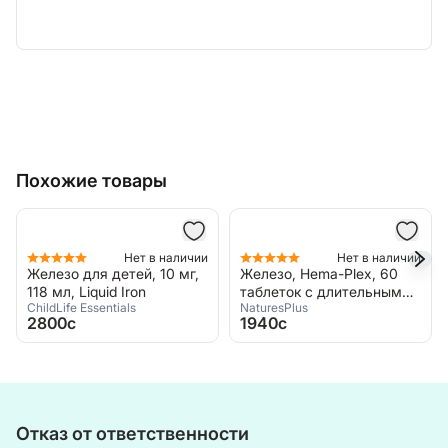
Похожие товары
Нет в наличии
Нет в наличии
Железо для детей, 10 мг,
Железо, Hema-Plex, 60
118 мл, Liquid Iron
таблеток с длительным
ChildLife Essentials
NaturesPlus
высвобождением,
2800c
1940c
NaturesPlus, iron Hema-
Plex
Отказ от ответственности